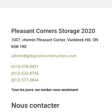
Pleasant Corners Storage 2020
1007, chemin Pleasant Corner, Vankleek Hill, ON
K0B 1R0
admin@gdupontconstruction.com
(613) 678-0451
(613) 632-8758
(613) 577-3844
Tous les jours: sur rendez-vous seulement
Nous contacter