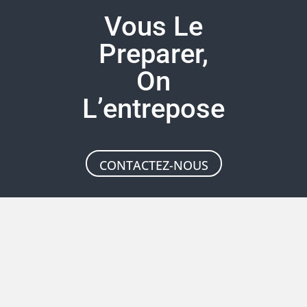
Vous Le
Preparer,
On
L’entrepose
CONTACTEZ-NOUS
PLEASANT CORNERS STORAGE
2020
Nous comprenons les besoins de